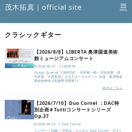
茂木拓真｜official site
コ
クラシックギター
ン
テ
ン
【2026/8/8】LIBERTA 奥津国道美術
ツ
館ミュージアムコンサート
へ
2026-06-27
LIBERTA
Guitar Quartet "LIBERTA" 木村眞一朗・五味拓磨・茂
移
木拓真・大貫敦也によるギターカルテット 会場：奥津国道
美術館神奈川県秦野市曽屋17…
動
続きはこちら
【2026/7/10】Duo Cornel ：DAC特
別企画＃Tuttiコンサートシリーズ
Op.37
2026-04-13
Duo Cornel
コンサート詳細 ご予約はこちらから Duo Cornel ギタリ