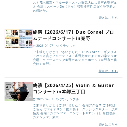
スト茂木拓真とフルーティスト水野完大による室内楽デュ
オ 会場：スペースDo（ドゥ）管楽器専門店ダク地下新大
久保駅か…
続きはこちら
終演【2026/6/17】Duo Cornel プロ
ムナードコンサートin秦野
2026-04-07
クラシック
ご来場ありがとうございました！ Duo Cornel ギタリス
ト茂木拓真とフルーティスト水野完大による室内楽デュオ
会場：クアーズテック秦野カルチャーホール（秦野市文化
会館）秦野…
続きはこちら
終演【2026/4/25】Violin ＆ Guitar
コンサートin本郷三丁目
2026-02-07
アンサンブル
ご来場ありがとうございました！ 会場アクセス ご予約は
こちら ヴァイオリン：雨川笑子 クラシックギター：茂木
拓真 会場：カデンツァ コンサートサロン（旧 名曲喫茶
カデンツァ）東京…
続きはこちら