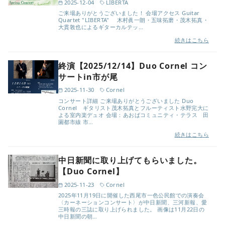
2025-12-04
LIBERTA
ご来場ありがとうございました！ 会場アクセス Guitar
Quartet "LIBERTA" 木村眞一朗・五味拓磨・茂木拓真・
大貫敦也によるギターカルテッ…
続きはこちら
終演【2025/12/14】Duo Cornel コン
サートin市が尾
2025-11-30
Cornel
コンサート詳細 ご来場ありがとうございました Duo
Cornel ギタリスト茂木拓真とフルーティスト水野完大に
よる室内楽デュオ 会場：あおばコミュニティ・テラス 田
園都市線 市…
続きはこちら
中日新聞に取り上げてもらいました。
【Duo Cornel】
2025-11-23
Cornel
2025年11月19日に開催した西尾市一色公民館での演奏会
〈カーネーションコンサート〉が中日新聞、三河新報、愛
三時報の三誌に取り上げられました。 画像は11月22日の
中日新聞の朝…