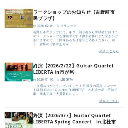
ワークショップのお知らせ【吉野町市
民プラザ】
2026-02-04
クラシック
吉野町市民プラザにて、ギター初心者から中級者に向けて
のワークショップを開催中です！参加者枠にまだ空きがご
ざいますので、ご興味ある方は是非ご応募ください。 終
了 皆様のご参加ありが…
続きはこちら
終演【2026/2/22】Guitar Quartet
LIBERTA in市が尾
2026-01-02
LIBERTA
ご来場ありがとうございました！ 終演後の写真 コンサー
ト詳細 Guitar Quartet "LIBERTA" 木村眞一朗・五味拓
磨・茂木拓真・大貫敦也によ…
続きはこちら
終演【2026/3/7】Guitar Quartet
LIBERTA Spring Concert in北杜市